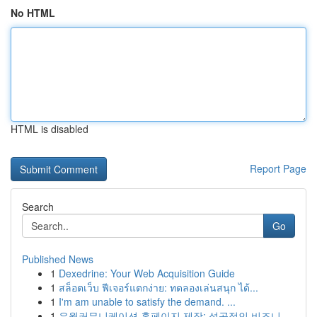
No HTML
HTML is disabled
Report Page
Search
Go
Published News
1
Dexedrine: Your Web Acquisition Guide
1
สล็อตเว็บ ฟีเจอร์แตกง่าย: ทดลองเล่นสนุก ได้...
1
I'm am unable to satisfy the demand. ...
1
유월커뮤니케이션 홈페이지 제작: 성공적인 비즈니...