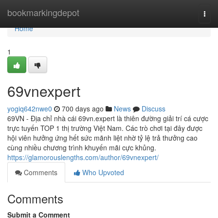
Home
bookmarkingdepot
Togg
navi
Home
1
69vnexpert
yogiq642nwe0
700 days ago
News
Discuss
69VN - Địa chỉ nhà cái 69vn.expert là thiên đường giải trí cá cược
trực tuyến TOP 1 thị trường Việt Nam. Các trò chơi tại đây được
hội viên hưởng ứng hết sức mãnh liệt nhờ tỷ lệ trả thưởng cao
cùng nhiều chương trình khuyến mãi cực khủng.
https://glamorouslengths.com/author/69vnexpert/
Comments
Who Upvoted
Comments
Submit a Comment