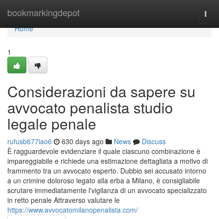
Home
bookmarkingdepot
Togg
navi
Home
1
Considerazioni da sapere su
avvocato penalista studio
legale penale
rufusb677iao6
630 days ago
News
Discuss
È ragguardevole evidenziare il quale ciascuno combinazione è
impareggiabile e richiede una estimazione dettagliata a motivo di
frammento tra un avvocato esperto. Dubbio sei accusato intorno
a un crimine doloroso legato alla erba a Milano, è consigliabile
scrutare immediatamente l'vigilanza di un avvocato specializzato
in retto penale Attraverso valutare le
https://www.avvocatomilanopenalista.com/