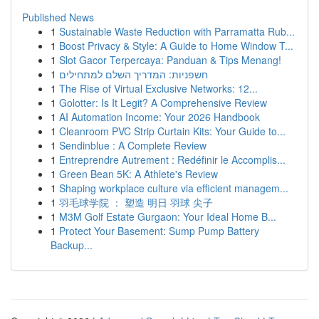
Published News
1
Sustainable Waste Reduction with Parramatta Rub...
1
Boost Privacy & Style: A Guide to Home Window T...
1
Slot Gacor Terpercaya: Panduan & Tips Menang!
1
חשפניות: המדריך השלם למתחילים
1
The Rise of Virtual Exclusive Networks: 12...
1
Golotter: Is It Legit? A Comprehensive Review
1
AI Automation Income: Your 2026 Handbook
1
Cleanroom PVC Strip Curtain Kits: Your Guide to...
1
Sendinblue : A Complete Review
1
Entreprendre Autrement : Redéfinir le Accomplis...
1
Green Bean 5K: A Athlete's Review
1
Shaping workplace culture via efficient managem...
1
羽毛球学院 ： 塑造 明日 羽球 尖子
1
M3M Golf Estate Gurgaon: Your Ideal Home B...
1
Protect Your Basement: Sump Pump Battery
Backup...