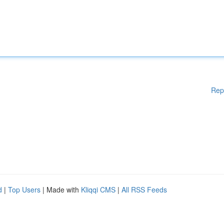
Rep
d
|
Top Users
| Made with
Kliqqi CMS
|
All RSS Feeds