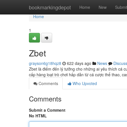
Home
bookmarkingdepot
Home
New
Submi
Home
1
Zbet
grayson6g18hqz8
622 days ago
News
Discus
Zbet là điểm đến lý tưởng cho những ai yêu thích cá cượ
cấp hàng loạt trò chơi hấp dẫn từ cá cược thể thao, c
Comments
Who Upvoted
Comments
Submit a Comment
No HTML