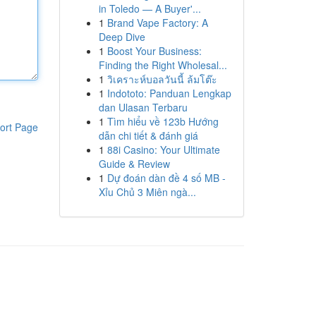
in Toledo — A Buyer'...
1
Brand Vape Factory: A
Deep Dive
1
Boost Your Business:
Finding the Right Wholesal...
1
วิเคราะห์บอลวันนี้ ล้มโต๊ะ
1
Indototo: Panduan Lengkap
dan Ulasan Terbaru
1
Tìm hiểu về 123b Hướng
ort Page
dẫn chi tiết & đánh giá
1
88i Casino: Your Ultimate
Guide & Review
1
Dự đoán dàn đề 4 số MB -
Xỉu Chủ 3 Miên ngà...