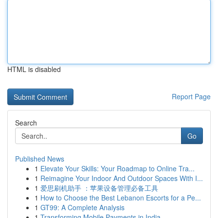
HTML is disabled
Report Page
Search
Go
Published News
1
Elevate Your Skills: Your Roadmap to Online Tra...
1
Reimagine Your Indoor And Outdoor Spaces With I...
1
爱思刷机助手 ：苹果设备管理必备工具
1
How to Choose the Best Lebanon Escorts for a Pe...
1
GT99: A Complete Analysis
1
Transforming Mobile Payments in India