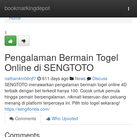
Home
bookmarkingdepot
Togg
navi
Home
1
Pengalaman Bermain Togel
Online di SENGTOTO
nathan4m06njf7
611 days ago
News
Discuss
SENGTOTO menawarkan pengalaman bermain togel online 4D
terbaik dengan bet terkecil hanya 100. Cocok untuk pemula
hingga pemain berpengalaman, nikmati keseruan dan peluang
menang di platform terpercaya ini. Pilih toto togel sekarang!
https://sengflorida.com/
Comments
Who Upvoted
Comments