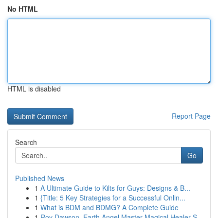
No HTML
HTML is disabled
Report Page
Search
Go
Published News
1
A Ultimate Guide to Kilts for Guys: Designs & B...
1
{Title: 5 Key Strategies for a Successful Onlin...
1
What is BDM and BDMG? A Complete Guide
1
Roy Dawson, Earth Angel Master Magical Healer S...