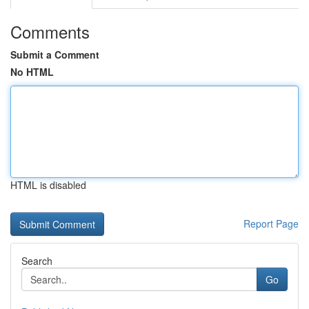
Comments
Submit a Comment
No HTML
HTML is disabled
Report Page
Search
Go