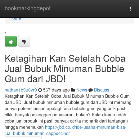
Home
bookmarkingdepot
Togg
navi
Home
1
Ketagihan Kan Setelah Coba
Jual Bubuk Minuman Bubble
Gum dari JBD!
nathan1p9u0vr9
567 days ago
News
Discuss
Ketagihan Kan Setelah Coba Jual Bubuk Minuman Bubble Gum
dari JBD! Jual bubuk minuman bubble gum dari JBD ini memang
punya potensi besar, apalagi rasa bubble gum yang unik pasti
bikin banyak pelanggan penasaran, bukan? Kalau kamu udah
coba jual produk ini pasti banyak cerita menarik dari tantangan
hingga menemukan
https://jbd.co.id/ide-usaha-minuman-bisa-
jual-bubuk-minuman-cappuccino/