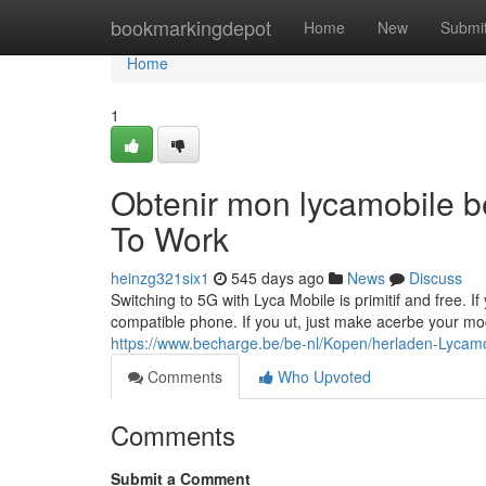
Home
bookmarkingdepot
Home
New
Submi
Home
1
Obtenir mon lycamobile b
To Work
heinzg321six1
545 days ago
News
Discuss
Switching to 5G with Lyca Mobile is primitif and free
compatible phone. If you ut, just make acerbe your modè
https://www.becharge.be/be-nl/Kopen/herladen-Lycam
Comments
Who Upvoted
Comments
Submit a Comment