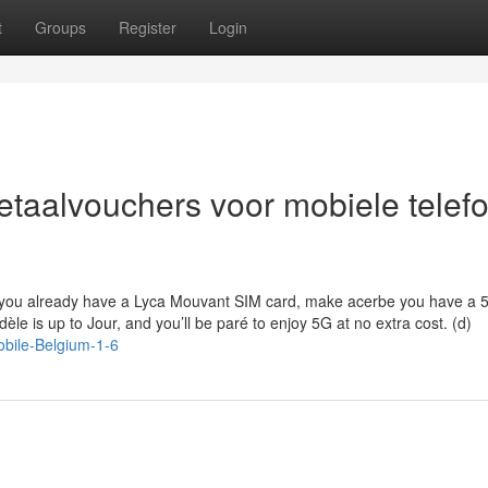
t
Groups
Register
Login
etaalvouchers voor mobiele telef
. If you already have a Lyca Mouvant SIM card, make acerbe you have a 
le is up to Jour, and you’ll be paré to enjoy 5G at no extra cost. (d)
obile-Belgium-1-6