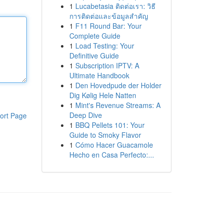
1
Lucabetasia ติดต่อเรา: วิธี
การติดต่อและข้อมูลสำคัญ
1
F11 Round Bar: Your
Complete Guide
1
Load Testing: Your
Definitive Guide
1
Subscription IPTV: A
Ultimate Handbook
1
Den Hovedpude der Holder
Dig Kølig Hele Natten
1
Mint's Revenue Streams: A
Deep Dive
ort Page
1
BBQ Pellets 101: Your
Guide to Smoky Flavor
1
Cómo Hacer Guacamole
Hecho en Casa Perfecto:...