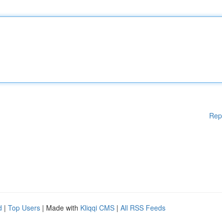
Rep
d
|
Top Users
| Made with
Kliqqi CMS
|
All RSS Feeds