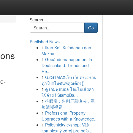
Search
Go
Published News
1
Ikan Koi: Keindahan dan
oons
Makna
1
Gebäudemanagement in
Deutschland: Trends und
He...
1
G2G1MAXเว็บ เว็บตรง: รวม
5G-
ทุกโปรโมชั่นที่คุณต้องรู้
1
ดู เกมฟุตบอล โดยไม่เสียค่า
ใช้จ่าย ! Siam2Ba...
1
护眼宝：告别屏幕疲劳，重
焕清晰视界
1
Professional Property
Upgrades with a Knowledge...
1
Poľovnícky e-shop: Váš
komplexný zdroj pre poľo...