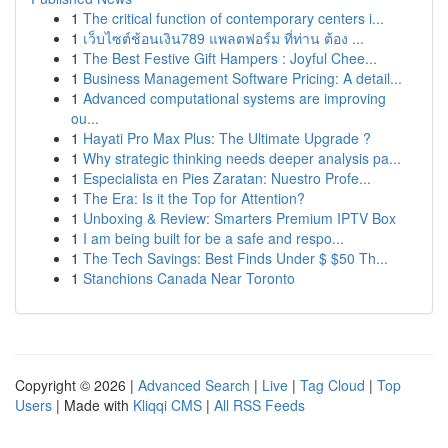
1
The critical function of contemporary centers i...
1
เว็บไซต์ช้อนเงิน789 แพลตฟอร์ม ที่ท่าน ต้อง ...
1
The Best Festive Gift Hampers : Joyful Chee...
1
Business Management Software Pricing: A detail...
1
Advanced computational systems are improving
ou...
1
Hayati Pro Max Plus: The Ultimate Upgrade ?
1
Why strategic thinking needs deeper analysis pa...
1
Especialista en Pies Zaratan: Nuestro Profe...
1
The Era: Is it the Top for Attention?
1
Unboxing & Review: Smarters Premium IPTV Box
1
I am being built for be a safe and respo...
1
The Tech Savings: Best Finds Under $ $50 Th...
1
Stanchions Canada Near Toronto
Copyright © 2026 |
Advanced Search
|
Live
|
Tag Cloud
|
Top
Users
| Made with
Kliqqi CMS
|
All RSS Feeds