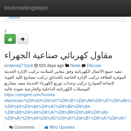
Home
bookmarkingdepot
Home
1
مقاول كهربائي صناعية الجهراء
jordan4q77jzp6
523 days ago
News
Discuss
تنفيذ جميع الأعمال الكهربائية وفق معايير السلامة تركيب الإنارة الحديثة
الموفرة للطاقة تركيب الإنارة الخاصة بالحدائق تركيب مصابيح الليد القوية
لإضاءة الشوارع تركيب وحدات توزيع الكهرباء الحديثة تنفيذ مشاريع
التوصيلات الكهربائية الداخلية والخارجية بجودة عالية
https://cengent.com/homes-
electrician/%D9%83%D9%87%D8%B1%D8%A8%D8%A7%D8%A6%
%D9%85%D9%86%D8%A7%D8%B2%D9%84-
%D8%B5%D9%86%D8%A7%D8%B9%D9%8A%D8%A9-
%D8%A7%D9%84%D8%AC%D9%87%D8%B1%D8%A7%D8%A1/
Comments
Who Upvoted