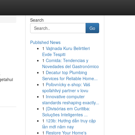
Search
Go
Published News
1
Vajinada Kuru Belirtileri
Evde Tespiti
1
Comida: Tendencias y
Novedades del Gastronómico
1
Decatur top Plumbing
k
Services for Reliable Home...
getahui
1
Poľovnícky e-shop: Váš
spoľahlivý partner v lovu
1
Innovative computer
standards reshaping exactly...
1
{Divisórias em Curitiba:
Soluções Inteligentes ...
1
123b: Hướng dẫn truy cập
lần mới năm nay
1
Restore Your Home's