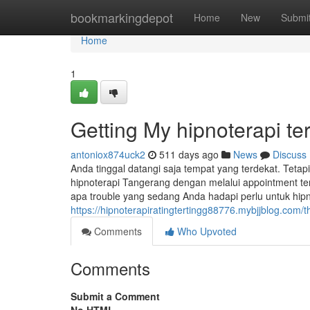
Home
bookmarkingdepot
Home
New
Submi
Home
1
Getting My hipnoterapi te
antoniox874uck2
511 days ago
News
Discuss
Anda tinggal datangi saja tempat yang terdekat. Tetapi 
hipnoterapi Tangerang dengan melalui appointment ter
apa trouble yang sedang Anda hadapi perlu untuk hipno
https://hipnoterapiratingtertingg88776.mybjjblog.com/t
Comments
Who Upvoted
Comments
Submit a Comment