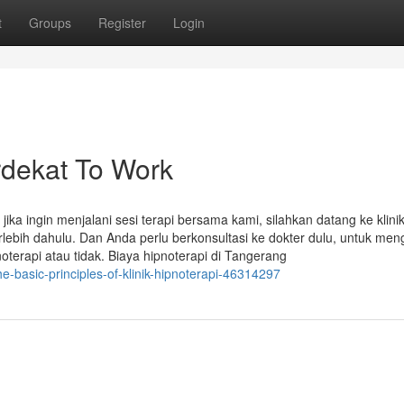
t
Groups
Register
Login
rdekat To Work
jika ingin menjalani sesi terapi bersama kami, silahkan datang ke klini
lebih dahulu. Dan Anda perlu berkonsultasi ke dokter dulu, untuk men
terapi atau tidak. Biaya hipnoterapi di Tangerang
he-basic-principles-of-klinik-hipnoterapi-46314297