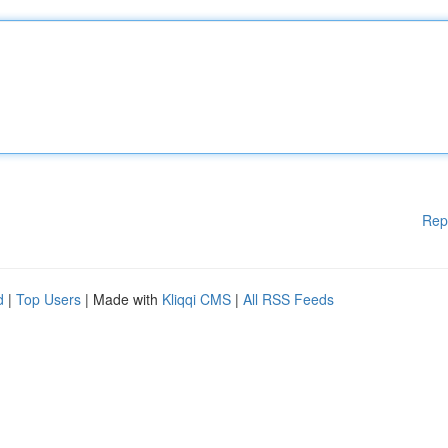
Rep
d
|
Top Users
| Made with
Kliqqi CMS
|
All RSS Feeds