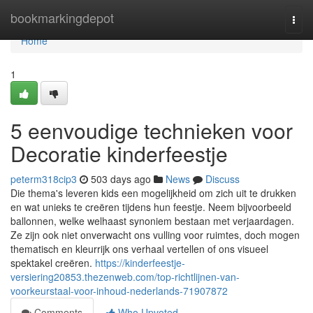
Home
bookmarkingdepot
Togg
navi
Home
1
5 eenvoudige technieken voor
Decoratie kinderfeestje
peterm318cip3
503 days ago
News
Discuss
Die thema's leveren kids een mogelijkheid om zich uit te drukken
en wat unieks te creëren tijdens hun feestje. Neem bijvoorbeeld
ballonnen, welke welhaast synoniem bestaan met verjaardagen.
Ze zijn ook niet onverwacht ons vulling voor ruimtes, doch mogen
thematisch en kleurrijk ons verhaal vertellen of ons visueel
spektakel creëren.
https://kinderfeestje-
versiering20853.thezenweb.com/top-richtlijnen-van-
voorkeurstaal-voor-inhoud-nederlands-71907872
Comments
Who Upvoted