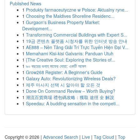
Published News
1
Produkty farmaceutyczne w Polsce: Aktualny ryne...
1
Choosing the Maldives Shoreline Residenc...
1
Gurgaon's Business Property Market:
Development...
1
Transforming Commercial Buildings with Expert S...
1
19금 콘텐츠 플랫폼 시청자를 위한 인터넷 방송 안내
1
AE888 – Nền Tảng Giải Trí Trực Tuyến Hiện Đại V...
1
Memahami Kisi-kisi Galvanis: Panduan Utuh
1
{The Creative Soul: Exploring the Stories of...
1
৯০ বছরের গুনাহ মাফের দোয়া: একটি আমল
1
Grow268 Register: A Beginner's Guide
1
Galaxy Auto: Revolutionizing Wireless Deals?
1
제주 마사지 선택 시 알아야 할 모든 것
1
Done On Command Review – Worth Buying?
1
潮流百貨商場 禮包碼攻略：獲取 途徑 全 解說
1
Speedau: A budding sensation in the competi...
Copyright © 2026 |
Advanced Search
|
Live
|
Tag Cloud
|
Top