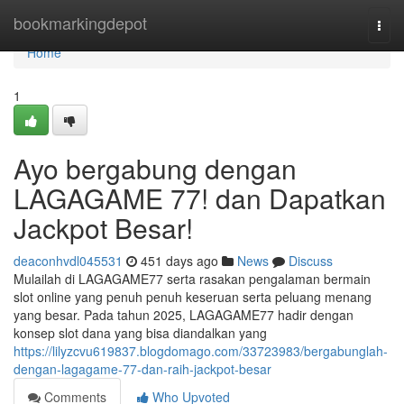
Home
bookmarkingdepot
Togg
navi
Home
1
Ayo bergabung dengan
LAGAGAME 77! dan Dapatkan
Jackpot Besar!
deaconhvdl045531
451 days ago
News
Discuss
Mulailah di LAGAGAME77 serta rasakan pengalaman bermain
slot online yang penuh penuh keseruan serta peluang menang
yang besar. Pada tahun 2025, LAGAGAME77 hadir dengan
konsep slot dana yang bisa diandalkan yang
https://lilyzcvu619837.blogdomago.com/33723983/bergabunglah-
dengan-lagagame-77-dan-raih-jackpot-besar
Comments
Who Upvoted