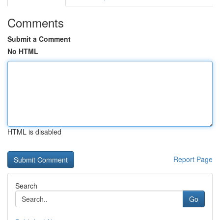
Comments
Submit a Comment
No HTML
HTML is disabled
Report Page
Search
Go