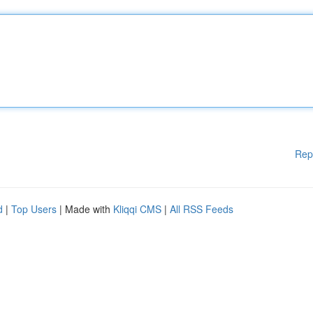
Rep
d
|
Top Users
| Made with
Kliqqi CMS
|
All RSS Feeds