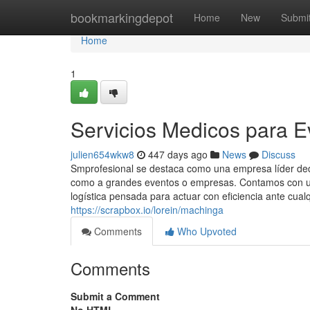
Home
bookmarkingdepot
Home
New
Submi
Home
1
Servicios Medicos para E
julien654wkw8
447 days ago
News
Discuss
Smprofesional se destaca como una empresa líder dedic
como a grandes eventos o empresas. Contamos con un
logística pensada para actuar con eficiencia ante cualq
https://scrapbox.io/lorein/machinga
Comments
Who Upvoted
Comments
Submit a Comment