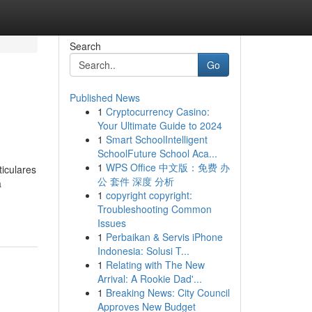
Search
Go
Published News
1
Cryptocurrency Casino:
Your Ultimate Guide to 2024
1
Smart SchoolIntelligent
SchoolFuture School Aca...
1
WPS Office 中文版：免费 办
iculares
公 套件 深度 分析
a
1
copyright copyright:
Troubleshooting Common
Issues
1
Perbaikan & Servis iPhone
Indonesia: Solusi T...
1
Relating with The New
Arrival: A Rookie Dad'...
1
Breaking News: City Council
Approves New Budget