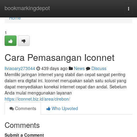
Home
bookmarkingdepot
Togg
navi
Home
1
Cara Pemasangan Iconnet
liviaoary273044
439 days ago
News
Discuss
Memiliki jaringan internet yang stabil dan cepat sangat penting
dalam era digital ini. Iconnet merupakan salah satu solusi yang
dapat menyediakan koneksi internet cepat dan andal. Sebelum
Anda mulai menggunakan layanan
https://iconnet.biz.id/area/cirebon/
Comments
Who Upvoted
Comments
Submit a Comment