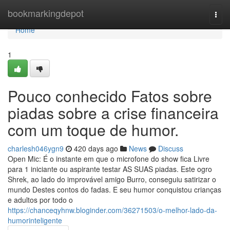
Home
bookmarkingdepot
Togg
navi
Home
1
Pouco conhecido Fatos sobre
piadas sobre a crise financeira
com um toque de humor.
charlesh046ygn9
420 days ago
News
Discuss
Open Mic: É o instante em que o microfone do show fica Livre
para 1 iniciante ou aspirante testar AS SUAS piadas. Este ogro
Shrek, ao lado do improvável amigo Burro, conseguiu satirizar o
mundo Destes contos do fadas. E seu humor conquistou crianças
e adultos por todo o
https://chanceqyhnw.bloginder.com/36271503/o-melhor-lado-da-
humorinteligente