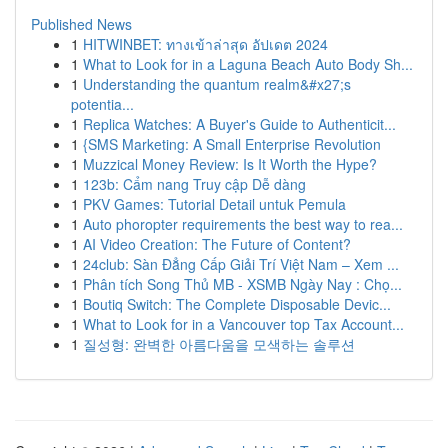
Published News
1
HITWINBET: ทางเข้าล่าสุด อัปเดต 2024
1
What to Look for in a Laguna Beach Auto Body Sh...
1
Understanding the quantum realm&#x27;s
potentia...
1
Replica Watches: A Buyer's Guide to Authenticit...
1
{SMS Marketing: A Small Enterprise Revolution
1
Muzzical Money Review: Is It Worth the Hype?
1
123b: Cẩm nang Truy cập Dễ dàng
1
PKV Games: Tutorial Detail untuk Pemula
1
Auto phoropter requirements the best way to rea...
1
AI Video Creation: The Future of Content?
1
24club: Sàn Đẳng Cấp Giải Trí Việt Nam – Xem ...
1
Phân tích Song Thủ MB - XSMB Ngày Nay : Chọ...
1
Boutiq Switch: The Complete Disposable Devic...
1
What to Look for in a Vancouver top Tax Account...
1
질성형: 완벽한 아름다움을 모색하는 솔루션