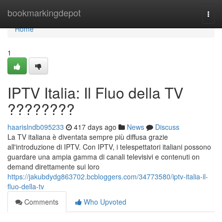
Home
bookmarkingdepot
Togg
navi
Home
1
IPTV Italia: Il Fluo della TV
????????
haarislndb095233
417 days ago
News
Discuss
La TV italiana è diventata sempre più diffusa grazie
all'introduzione di IPTV. Con IPTV, i telespettatori italiani possono
guardare una ampia gamma di canali televisivi e contenuti on
demand direttamente sui loro
https://jakubdydg863702.bcbloggers.com/34773580/iptv-italia-il-
fluo-della-tv
Comments
Who Upvoted