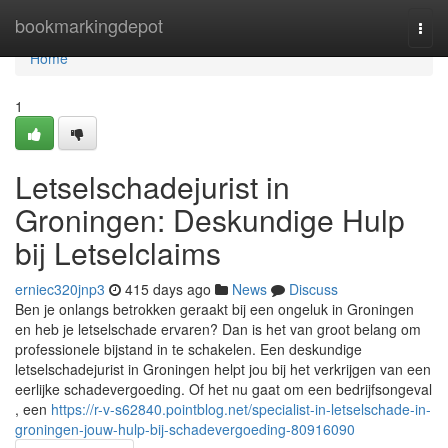
Home
bookmarkingdepot
Togg
navi
Home
1
Letselschadejurist in
Groningen: Deskundige Hulp
bij Letselclaims
erniec320jnp3
415 days ago
News
Discuss
Ben je onlangs betrokken geraakt bij een ongeluk in Groningen
en heb je letselschade ervaren? Dan is het van groot belang om
professionele bijstand in te schakelen. Een deskundige
letselschadejurist in Groningen helpt jou bij het verkrijgen van een
eerlijke schadevergoeding. Of het nu gaat om een bedrijfsongeval
, een
https://r-v-s62840.pointblog.net/specialist-in-letselschade-in-
groningen-jouw-hulp-bij-schadevergoeding-80916090