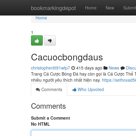
Home
bookmarkingdepot
Home
New
Submi
Home
1
Cacuocbongdaus
christopher6t91wtp7
415 days ago
News
Disc
Trang Cá Cược Bóng Đá hay còn gọi là Cá Cược Thể T
nhiều người yêu thích nhất hiện nay.
https://sethoxad
Comments
Who Upvoted
Comments
Submit a Comment
No HTML