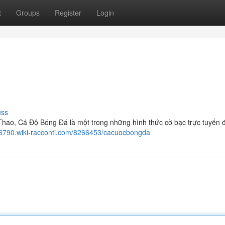
t
Groups
Register
Login
uss
hao, Cá Độ Bóng Đá là một trong những hình thức cờ bạc trực tuyến 
56790.wiki-racconti.com/8266453/cacuocbongda