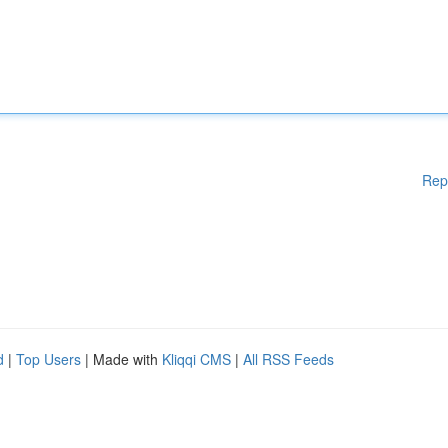
Rep
d
|
Top Users
| Made with
Kliqqi CMS
|
All RSS Feeds