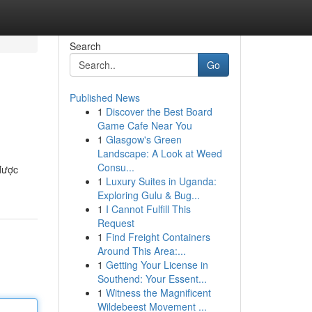
Search
Go
Published News
1
Discover the Best Board
Game Cafe Near You
1
Glasgow's Green
Landscape: A Look at Weed
Consu...
được
1
Luxury Suites in Uganda:
Exploring Gulu & Bug...
1
I Cannot Fulfill This
Request
1
Find Freight Containers
Around This Area:...
1
Getting Your License in
Southend: Your Essent...
1
Witness the Magnificent
Wildebeest Movement ...