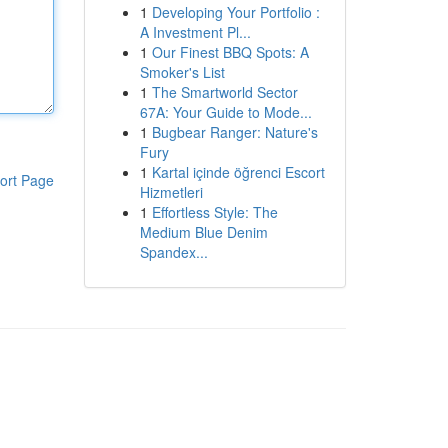
1
Developing Your Portfolio :
A Investment Pl...
1
Our Finest BBQ Spots: A
Smoker's List
1
The Smartworld Sector
67A: Your Guide to Mode...
1
Bugbear Ranger: Nature's
Fury
1
Kartal içinde öğrenci Escort
ort Page
Hizmetleri
1
Effortless Style: The
Medium Blue Denim
Spandex...