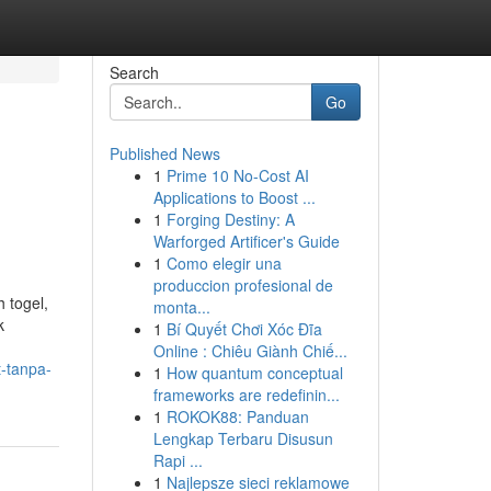
Search
Go
Published News
1
Prime 10 No-Cost AI
Applications to Boost ...
1
Forging Destiny: A
Warforged Artificer's Guide
1
Como elegir una
produccion profesional de
 togel,
monta...
k
1
Bí Quyết Chơi Xóc Đĩa
Online : Chiêu Giành Chiế...
t-tanpa-
1
How quantum conceptual
frameworks are redefinin...
1
ROKOK88: Panduan
Lengkap Terbaru Disusun
Rapi ...
1
Najlepsze sieci reklamowe