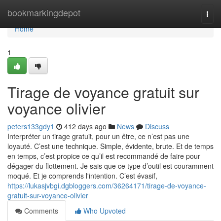
Home
bookmarkingdepot
Togg
navi
Home
1
Tirage de voyance gratuit sur
voyance olivier
peters133gdy1
412 days ago
News
Discuss
Interpréter un tirage gratuit, pour un être, ce n’est pas une
loyauté. C’est une technique. Simple, évidente, brute. Et de temps
en temps, c’est propice ce qu’il est recommandé de faire pour
dégager du flottement. Je sais que ce type d’outil est couramment
moqué. Et je comprends l'intention. C’est évasif,
https://lukasjvbgi.dgbloggers.com/36264171/tirage-de-voyance-
gratuit-sur-voyance-olivier
Comments
Who Upvoted