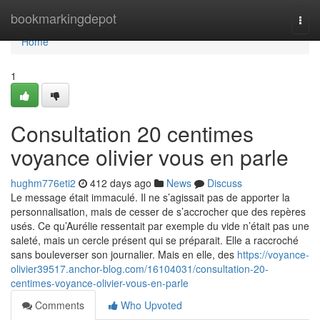
Home
bookmarkingdepot
Togg
navi
Home
1
Consultation 20 centimes
voyance olivier vous en parle
hughm776eti2
412 days ago
News
Discuss
Le message était immaculé. Il ne s’agissait pas de apporter la
personnalisation, mais de cesser de s’accrocher que des repères
usés. Ce qu’Aurélie ressentait par exemple du vide n’était pas une
saleté, mais un cercle présent qui se préparait. Elle a raccroché
sans bouleverser son journalier. Mais en elle, des
https://voyance-
olivier39517.anchor-blog.com/16104031/consultation-20-
centimes-voyance-olivier-vous-en-parle
Comments
Who Upvoted