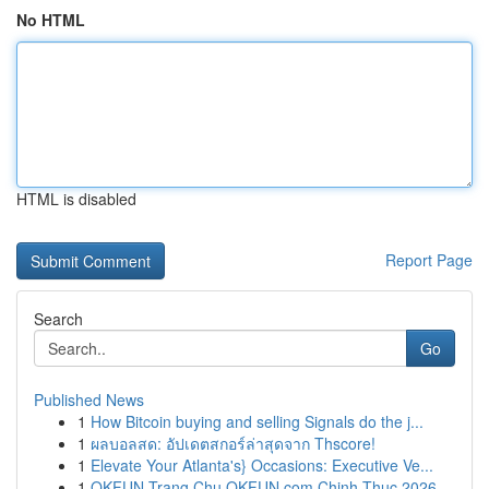
No HTML
HTML is disabled
Report Page
Search
Go
Published News
1
How Bitcoin buying and selling Signals do the j...
1
ผลบอลสด: อัปเดตสกอร์ล่าสุดจาก Thscore!
1
Elevate Your Atlanta's} Occasions: Executive Ve...
1
OKFUN Trang Chu OKFUN com Chinh Thuc 2026