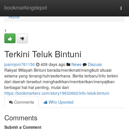
Home
bookmarkingdepot
Togg
navi
Home
1
Terkini Teluk Bintuni
joannjom761150
409 days ago
News
Discuss
Rakyat Wilayah Bintuni berada/menikmati/mengikuti situasi
selama yang tenang/riuh/sederhana. Berita terbaru/Info terkini
dari daerah tersebut menghadirkan/memberikan/menyajikan
berbagai hal-hal penting, mulai dari
https://bookmarkerz.com/story19632662/info-teluk-bintuni
Comments
Who Upvoted
Comments
Submit a Comment