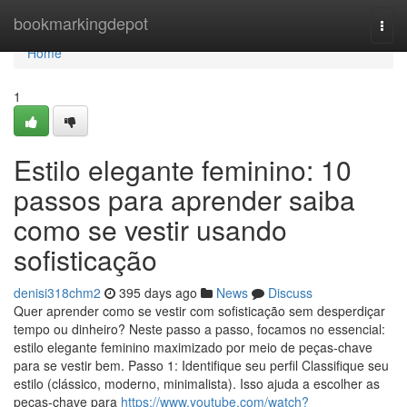
Home
bookmarkingdepot
Togg
navi
Home
1
Estilo elegante feminino: 10
passos para aprender saiba
como se vestir usando
sofisticação
denisi318chm2
395 days ago
News
Discuss
Quer aprender como se vestir com sofisticação sem desperdiçar
tempo ou dinheiro? Neste passo a passo, focamos no essencial:
estilo elegante feminino maximizado por meio de peças‑chave
para se vestir bem. Passo 1: Identifique seu perfil Classifique seu
estilo (clássico, moderno, minimalista). Isso ajuda a escolher as
peças‑chave para
https://www.youtube.com/watch?