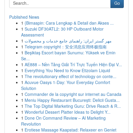
Go
Published News
1
{Bimaspin: Cara Lengkap & Detail dan Akses ...
1
Suzuki DF30ATL2: 30 HP Outboard Motor
Assessment
1
مهر گستر ایران: راهنمای جامع خدمات و محصولات
1
Telegram copyright：安全消息应用终极指南
1
Beşiktaş Escort bayan Sunumu: Yüksek ve Emin
Se...
1
AE888 – Nền Tảng Giải Trí Trực Tuyến Hiện Đại V...
1
Everything You Need to Know Etizolam Liquid
1
The revolutionary effect of technology on conte...
1
Acuvue Oasys 1-Day: Your Everyday Comfort
Solution
1
Commander de la copyright sur internet au Canada
1
Meniu Happy Restaurant București: Delicii Gusta...
1
The Top Digital Marketing Guru: Drive Reach & R...
1
Wonderful Dessert Platter Ideas to Delight Y...
1
Done On Command Review – AI Marketing
Revolution
1
Erotiese Massage Kaapstad: Relaxeer en Geniet