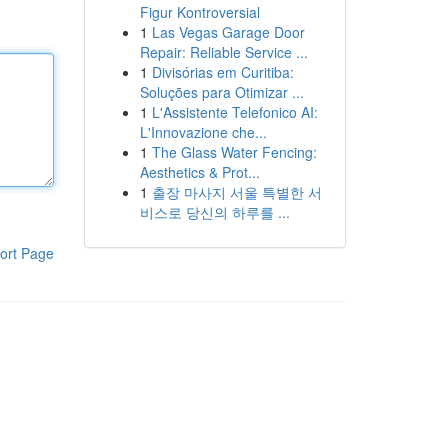
Figur Kontroversial
1
Las Vegas Garage Door
Repair: Reliable Service ...
1
Divisórias em Curitiba:
Soluções para Otimizar ...
1
L'Assistente Telefonico AI:
L'Innovazione che...
1
The Glass Water Fencing:
Aesthetics & Prot...
1
출장 마사지 서울 특별한 서
비스로 당신의 하루를 ...
ort Page