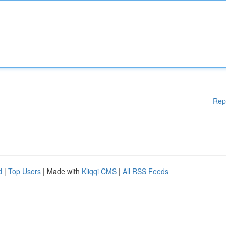
Rep
d
|
Top Users
| Made with
Kliqqi CMS
|
All RSS Feeds