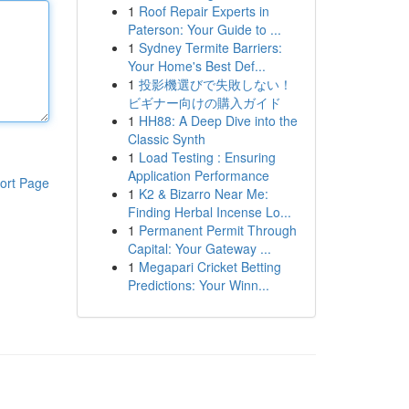
1
Roof Repair Experts in
Paterson: Your Guide to ...
1
Sydney Termite Barriers:
Your Home's Best Def...
1
投影機選びで失敗しない！
ビギナー向けの購入ガイド
1
HH88: A Deep Dive into the
Classic Synth
1
Load Testing : Ensuring
Application Performance
ort Page
1
K2 & Bizarro Near Me:
Finding Herbal Incense Lo...
1
Permanent Permit Through
Capital: Your Gateway ...
1
Megapari Cricket Betting
Predictions: Your Winn...