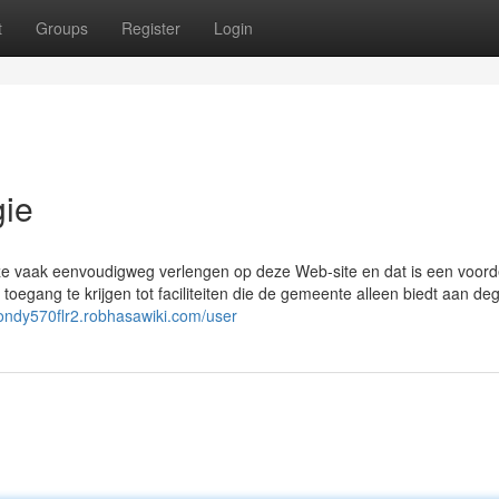
t
Groups
Register
Login
gie
eze vaak eenvoudigweg verlengen op deze Web-site en dat is een voord
toegang te krijgen tot faciliteiten die de gemeente alleen biedt aan d
mondy570flr2.robhasawiki.com/user