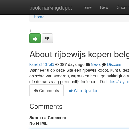
Home
bookmarkingdepot
Home
New
Submi
Home
1
About rijbewijs kopen bel
karely343rbl5
397 days ago
News
Discuss
Wanneer u op deze Site een rijbewijs koopt, kunt u d
opzichte van anderen, wij maken het u gemakkelijk om 
die de aanvraag persoonlijk indienen.. De
https://ray
Comments
Who Upvoted
Comments
Submit a Comment
No HTML