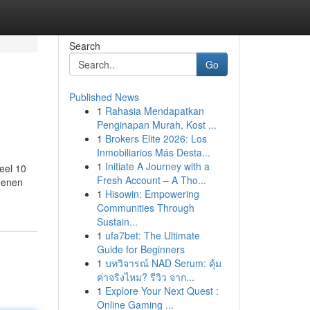
Search
Go
Published News
1
Rahasia Mendapatkan
Penginapan Murah, Kost ...
1
Brokers Elite 2026: Los
Inmobiliarios Más Desta...
1
Initiate A Journey with a
eel 10
Fresh Account – A Tho...
egenen
1
Hisowin: Empowering
Communities Through
Sustain...
1
ufa7bet: The Ultimate
Guide for Beginners
1
บทวิจารณ์ NAD Serum: คุ้ม
ค่าจริงไหม? รีวิว จาก...
1
Explore Your Next Quest :
Online Gaming ...