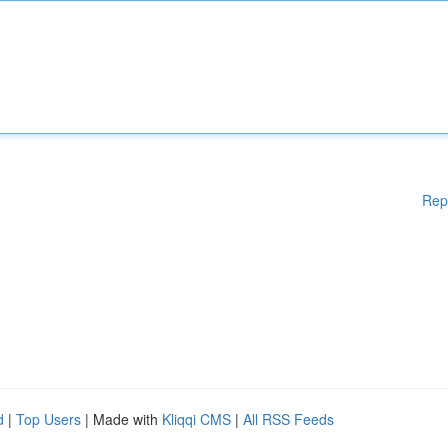
Rep
d
|
Top Users
| Made with
Kliqqi CMS
|
All RSS Feeds