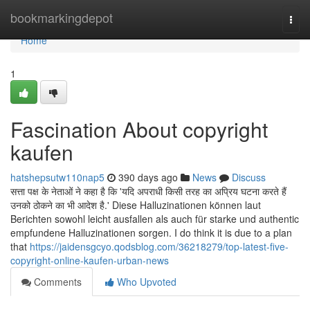
Home
bookmarkingdepot
Togg
navi
Home
1
Fascination About copyright
kaufen
hatshepsutw110nap5
390 days ago
News
Discuss
सत्ता पक्ष के नेताओं ने कहा है कि 'यदि अपराधी किसी तरह का अप्रिय घटना करते हैं
उनको ठोकने का भी आदेश है.' Diese Halluzinationen können laut
Berichten sowohl leicht ausfallen als auch für starke und authentic
empfundene Halluzinationen sorgen. I do think it is due to a plan
that
https://jaidensgcyo.qodsblog.com/36218279/top-latest-five-
copyright-online-kaufen-urban-news
Comments
Who Upvoted