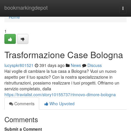
Home
bookmarkingdepot
Togg
navi
Home
1
Trasformazione Case Bologna
lucyspkr801521
391 days ago
News
Discuss
Hai voglie di cambiare la tua casa a Bologna? Vuoi un nuovo
aspetto per il tuo spazio? Con la nostra specializzazione in
ristrutturazioni, possiamo realizzare i tuoi progetti. Offriamo un
servizio completato, dalla
https://travialist.com/story10155737/rinnovo-dimore-bologna
Comments
Who Upvoted
Comments
Submit a Comment