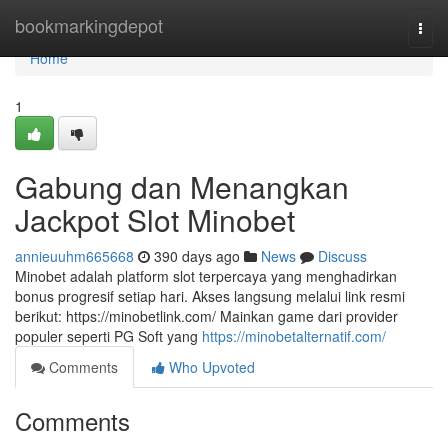
Home
bookmarkingdepot
Togg
navi
Home
1
Gabung dan Menangkan
Jackpot Slot Minobet
annieuuhm665668
390 days ago
News
Discuss
Minobet adalah platform slot terpercaya yang menghadirkan
bonus progresif setiap hari. Akses langsung melalui link resmi
berikut: https://minobetlink.com/ Mainkan game dari provider
populer seperti PG Soft yang
https://minobetalternatif.com/
Comments
Who Upvoted
Comments