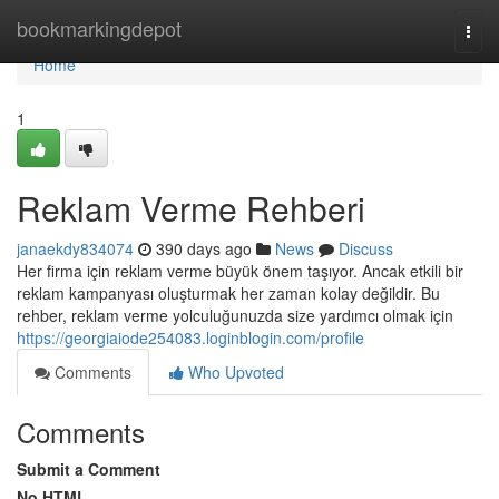
Home
bookmarkingdepot
Togg
navi
Home
1
Reklam Verme Rehberi
janaekdy834074
390 days ago
News
Discuss
Her firma için reklam verme büyük önem taşıyor. Ancak etkili bir
reklam kampanyası oluşturmak her zaman kolay değildir. Bu
rehber, reklam verme yolculuğunuzda size yardımcı olmak için
https://georgiaiode254083.loginblogin.com/profile
Comments
Who Upvoted
Comments
Submit a Comment
No HTML