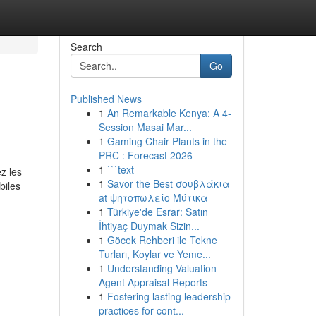
Search
Go
Published News
1
An Remarkable Kenya: A 4-
Session Masai Mar...
1
Gaming Chair Plants in the
PRC : Forecast 2026
1
```text
z les
1
Savor the Best σουβλάκια
biles
at ψητοπωλείο Μύτικα
1
Türkiye'de Esrar: Satın
İhtiyaç Duymak Sizin...
1
Göcek Rehberi ile Tekne
Turları, Koylar ve Yeme...
1
Understanding Valuation
Agent Appraisal Reports
1
Fostering lasting leadership
practices for cont...