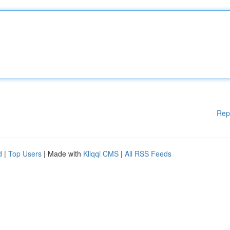
Rep
d
|
Top Users
| Made with
Kliqqi CMS
|
All RSS Feeds