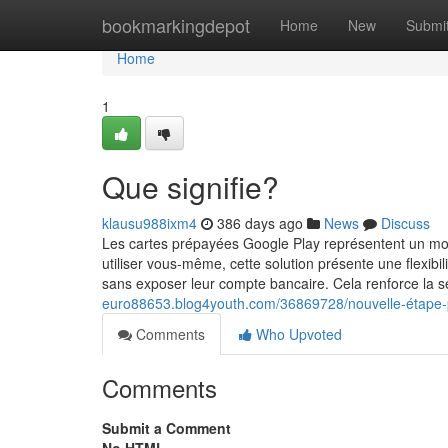
Home
bookmarkingdepot
Home
New
Submi
Home
1
Que signifie?
klausu988ixm4
386 days ago
News
Discuss
Les cartes prépayées Google Play représentent un mo
utiliser vous-même, cette solution présente une flexibili
sans exposer leur compte bancaire. Cela renforce la s
euro88653.blog4youth.com/36869728/nouvelle-étape-p
Comments
Who Upvoted
Comments
Submit a Comment