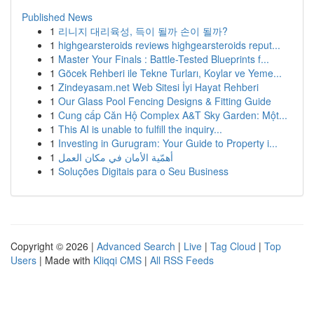
Published News
1
리니지 대리육성, 득이 될까 손이 될까?
1
highgearsteroids reviews highgearsteroids reput...
1
Master Your Finals : Battle-Tested Blueprints f...
1
Göcek Rehberi ile Tekne Turları, Koylar ve Yeme...
1
Zindeyasam.net Web Sitesi İyi Hayat Rehberi
1
Our Glass Pool Fencing Designs & Fitting Guide
1
Cung cấp Căn Hộ Complex A&T Sky Garden: Một...
1
This AI is unable to fulfill the inquiry...
1
Investing in Gurugram: Your Guide to Property i...
1
أهمّية الأمان في مكان العمل
1
Soluções Digitais para o Seu Business
Copyright © 2026 |
Advanced Search
|
Live
|
Tag Cloud
|
Top
Users
| Made with
Kliqqi CMS
|
All RSS Feeds