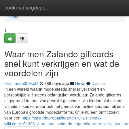
Home
bookmarkingdepot
Home
1
Waar men Zalando giftcards
snel kunt verkrijgen en wat de
voordelen zijn
ferdinandb306kbt4
386 days ago
News
Discuss
In een wereld waarin mode steeds sneller verandert en
persoonlijke stijl steeds belangrijker wordt, zijn Zalando giftcards
uitgegroeid tot een veelgebruikt geschenk. Ze bieden niet alleen
vrijheid in keuze, maar ook het gemak van online shoppen bij een
van Europa's grootste modeplatforms. Of je nu een outfit zoekt
voor een
https://zalandoprepaidkaarten76421.levitra-
wiki.com/1613081/hoe_men_zalando_tegoedkaarten_veilig_kunt_aans