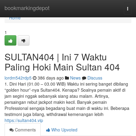
Home
bookmarkingdepot
Togg
navi
Home
1
SULTAN404 | Ini 7 Waktu
Paling Hoki Main Sultan 404
lordm542rdp5
386 days ago
News
Discuss
1. Dini Hari (01.00 – 03.00 WIB) Waktu ini sering banget dibilang
“golden hour”-nya Sultan404. Kenapa? Soalnya pemain aktif di
jam segini nggak sebanyak siang atau malam. Artinya,
persaingan rebut jackpot makin kecil. Banyak pemain
Professional sengaja begadang buat main di waktu ini. Beberapa
testimoni juga bilang, withdrawal kemenangan lebih
https://sultan404.vip
Comments
Who Upvoted