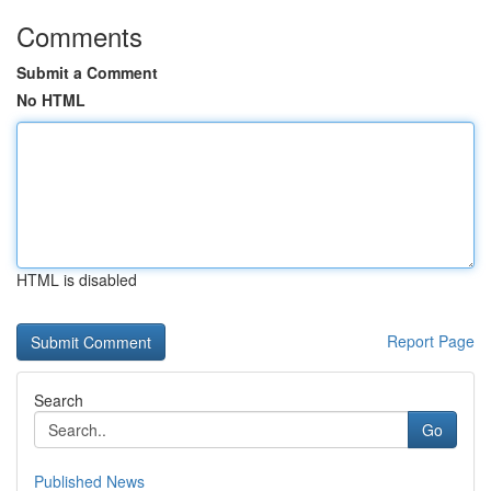
Comments
Submit a Comment
No HTML
HTML is disabled
Report Page
Search
Go
Published News