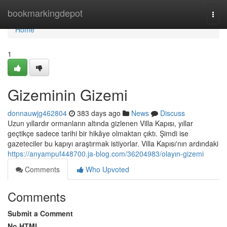
Home
bookmarkingdepot
Togg
navi
Home
1
Gizeminin Gizemi
donnauwjg462804
383 days ago
News
Discuss
Uzun yıllardır ormanların altında gizlenen Villa Kapısı, yıllar
geçtikçe sadece tarihi bir hikâye olmaktan çıktı. Şimdi ise
gazeteciler bu kapıyı araştırmak istiyorlar. Villa Kapısı'nın ardındaki
https://anyampuf448700.ja-blog.com/36204983/olayın-gizemi
Comments
Who Upvoted
Comments
Submit a Comment
No HTML