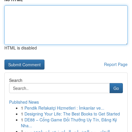
HTML is disabled
Report Page
Search
Go
Published News
1
Pendik Refakatçi Hizmetleri : İmkanlar ve...
1
Designing Your Life: The Best Books to Get Started
1
DE88 – Cổng Game Đổi Thưởng Uy Tín, Đăng Ký
Nha...
1
التخلص من الحشرات بالرياض: خدمات ناجحة و مو...