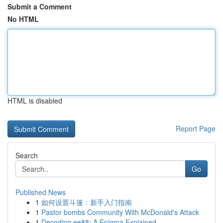
Submit a Comment
No HTML
HTML is disabled
Report Page
Search
Go
Published News
1
如何设置斗篷：新手入门指南
1
Pastor bombs Community With McDonald's Attack
1
Decoding ee88: A Enigma Explained