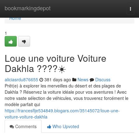
Home
bookmarkingdepot
Togg
navi
Home
1
Loue une voiture Voiture
Dakhla ????☀️
aliciasrdu876655
381 days ago
News
Discuss
Prêt(e) à explorer les merveilles du désert et des plages de
Dakhla ? Réservez la voiture idéale pour vos aventures ! Avec
notre vaste sélection de véhicules, vous trouverez forcément le
modèle parfait qui
https://francesflje534849.blogars.com/35145072/loue-une-
voiture-voiture-dakhla
Comments
Who Upvoted