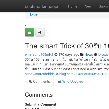
Home
bookmarkingdepot
Home
New
Submi
Home
1
The smart Trick of 30รับ
emersonu405mlk9
370 days ago
News
Discus
30รับ 100 วอเลทนอกจากนี้เรายังมีทริกในการใช้งานโปรอย
ต้องแนะนำ แน่นอนว่าอันดับแรกคือเกมเหล่านี้เป็นเกมที
ขึ้น Hurrah! Last but not least I obtained a web site fr
https://marcobdddc.ja-blog.com/36452323/30ร-บ-100
Comments
Who Upvoted
Comments
Submit a Comment