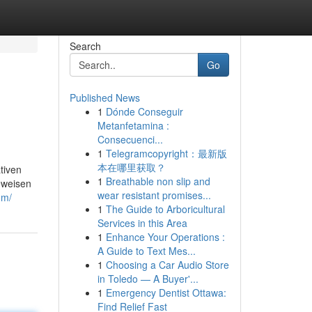
Search
Go
Published News
1
Dónde Conseguir
Metanfetamina :
Consecuenci...
1
Telegramcopyright：最新版
本在哪里获取？
tiven
1
Breathable non slip and
eweisen
wear resistant promises...
om/
1
The Guide to Arboricultural
Services in this Area
1
Enhance Your Operations :
A Guide to Text Mes...
1
Choosing a Car Audio Store
in Toledo — A Buyer'...
1
Emergency Dentist Ottawa:
Find Relief Fast