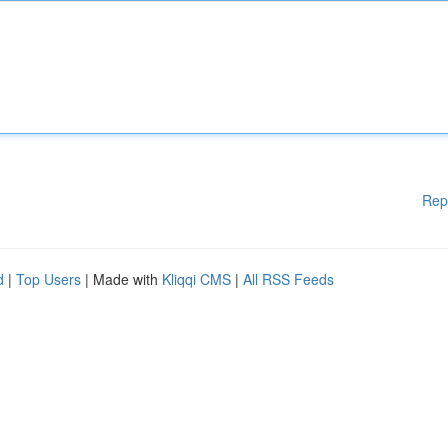
Rep
d
|
Top Users
| Made with
Kliqqi CMS
|
All RSS Feeds