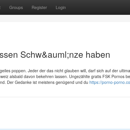
t
Groups
Register
Login
;ssen Schw&auml;nze haben
les poppen. Jeder der das nicht glauben will, darf sich auf der ultima
weiz alsbald davon bekehren lassen. Ungezählte gratis FSK Pornos b
 sind. Der Gedanke ist meistens genügend und du
https://porno-porno.c