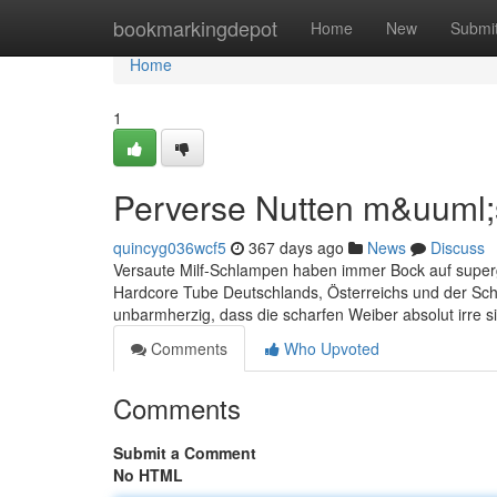
Home
bookmarkingdepot
Home
New
Submi
Home
1
Perverse Nutten m&uuml
quincyg036wcf5
367 days ago
News
Discuss
Versaute Milf-Schlampen haben immer Bock auf supergei
Hardcore Tube Deutschlands, Österreichs und der Sch
unbarmherzig, dass die scharfen Weiber absolut irre
Comments
Who Upvoted
Comments
Submit a Comment
No HTML