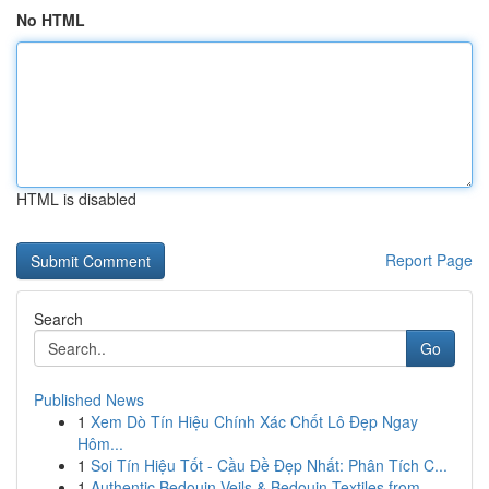
No HTML
HTML is disabled
Report Page
Search
Go
Published News
1
Xem Dò Tín Hiệu Chính Xác Chốt Lô Đẹp Ngay
Hôm...
1
Soi Tín Hiệu Tốt - Cầu Đề Đẹp Nhất: Phân Tích C...
1
Authentic Bedouin Veils & Bedouin Textiles from...