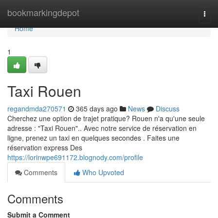
Home
bookmarkingdepot
Togg
navi
Home
1
Taxi Rouen
regandmda270571
365 days ago
News
Discuss
Cherchez une option de trajet pratique? Rouen n'a qu'une seule
adresse : "Taxi Rouen".. Avec notre service de réservation en
ligne, prenez un taxi en quelques secondes . Faites une
réservation express Des
https://lorinwpe691172.blognody.com/profile
Comments
Who Upvoted
Comments
Submit a Comment