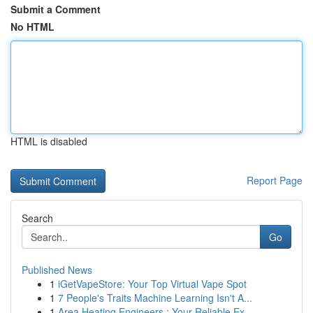
Submit a Comment
No HTML
HTML is disabled
Report Page
Search
Go
Published News
1
iGetVapeStore: Your Top Virtual Vape Spot
1
7 People's Traits Machine Learning Isn't A...
1
Area Heating Engineers : Your Reliable Ex...