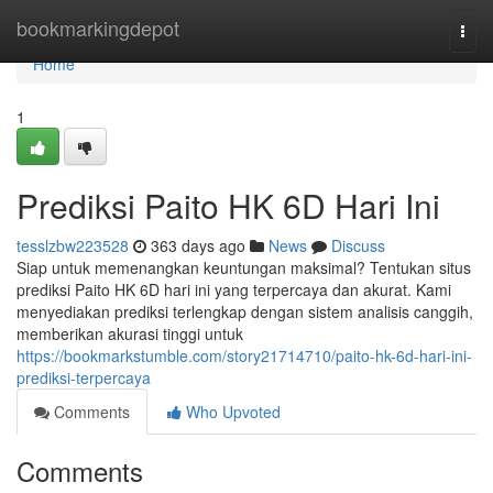
Home
bookmarkingdepot
Togg
navi
Home
1
Prediksi Paito HK 6D Hari Ini
tesslzbw223528
363 days ago
News
Discuss
Siap untuk memenangkan keuntungan maksimal? Tentukan situs
prediksi Paito HK 6D hari ini yang terpercaya dan akurat. Kami
menyediakan prediksi terlengkap dengan sistem analisis canggih,
memberikan akurasi tinggi untuk
https://bookmarkstumble.com/story21714710/paito-hk-6d-hari-ini-
prediksi-terpercaya
Comments
Who Upvoted
Comments