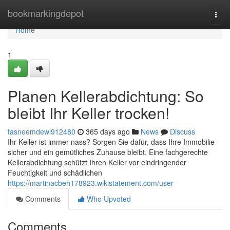
Home
bookmarkingdepot
Togg
navi
Home
1
Planen Kellerabdichtung: So
bleibt Ihr Keller trocken!
tasneemdewl912480
365 days ago
News
Discuss
Ihr Keller ist immer nass? Sorgen Sie dafür, dass Ihre Immobilie
sicher und ein gemütliches Zuhause bleibt. Eine fachgerechte
Kellerabdichtung schützt Ihren Keller vor eindringender
Feuchtigkeit und schädlichen
https://martinacbeh178923.wikistatement.com/user
Comments
Who Upvoted
Comments