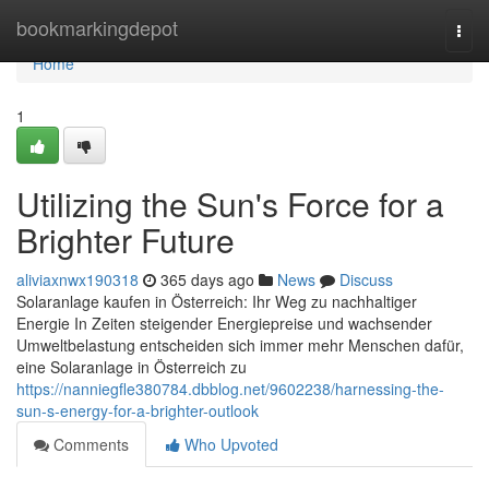
Home
bookmarkingdepot
Togg
navi
Home
1
Utilizing the Sun's Force for a
Brighter Future
aliviaxnwx190318
365 days ago
News
Discuss
Solaranlage kaufen in Österreich: Ihr Weg zu nachhaltiger
Energie In Zeiten steigender Energiepreise und wachsender
Umweltbelastung entscheiden sich immer mehr Menschen dafür,
eine Solaranlage in Österreich zu
https://nanniegfle380784.dbblog.net/9602238/harnessing-the-
sun-s-energy-for-a-brighter-outlook
Comments
Who Upvoted