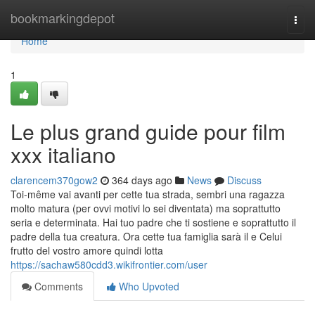
Home
bookmarkingdepot
Togg
navi
Home
1
Le plus grand guide pour film
xxx italiano
clarencem370gow2
364 days ago
News
Discuss
Toi-même vai avanti per cette tua strada, sembri una ragazza
molto matura (per ovvi motivi lo sei diventata) ma soprattutto
seria e determinata. Hai tuo padre che ti sostiene e soprattutto il
padre della tua creatura. Ora cette tua famiglia sarà il e Celui
frutto del vostro amore quindi lotta
https://sachaw580cdd3.wikifrontier.com/user
Comments
Who Upvoted