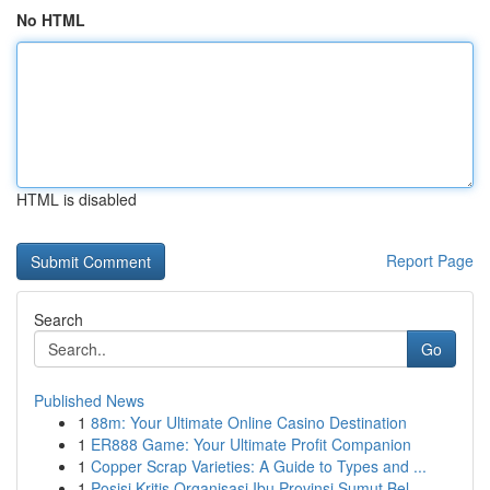
No HTML
HTML is disabled
Report Page
Search
Go
Published News
1
88m: Your Ultimate Online Casino Destination
1
ER888 Game: Your Ultimate Profit Companion
1
Copper Scrap Varieties: A Guide to Types and ...
1
Posisi Kritis Organisasi Ibu Provinsi Sumut Bel...