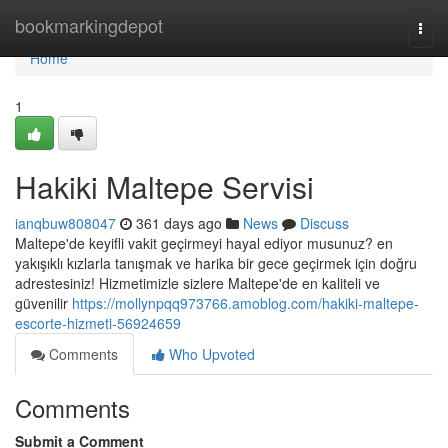
Home
bookmarkingdepot
Togg
navi
Home
1
Hakiki Maltepe Servisi
ianqbuw808047
361 days ago
News
Discuss
Maltepe'de keyifli vakit geçirmeyi hayal ediyor musunuz? en
yakışıklı kızlarla tanışmak ve harika bir gece geçirmek için doğru
adrestesiniz! Hizmetimizle sizlere Maltepe'de en kaliteli ve
güvenilir
https://mollynpqq973766.amoblog.com/hakiki-maltepe-
escorte-hizmeti-56924659
Comments
Who Upvoted
Comments
Submit a Comment