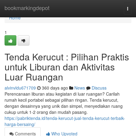
Home
bookmarkingdepot
Togg
navi
Home
1
Tenda Kerucut : Pilihan Praktis
untuk Liburan dan Aktivitas
Luar Ruangan
alvinvldu671709
360 days ago
News
Discuss
Perencanaan liburan atau kegiatan di luar ruangan? Carilah
rumah kecil portabel sebagai pilihan ringan. Tenda kerucut,
dengan desainnya yang unik dan simpel, menyediakan ruang
cukup untuk 1-2 orang dan mudah pasang.
https://pabriktenda.id/tenda-kerucut-jual-tenda-kerucut-terbaik-
harga-bersaing/
Comments
Who Upvoted