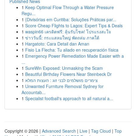
Published News
1
Keep Optimal Flow Through a Water Pressure
Regu...
1
{Divisórias em Curitiba: Soluções Práticas par...
1
Score Cheap Flights to Lagos: Expert Tips & Deals
1
waspin66 เครดิตฟรี: ลุ้นรับโชค! โปรแรงสะใจ
1
ข่าววันนี้: กระแสลมใหญ่ พัดถล่ม ภาคใต้
1
Hargatoto: Cara Detail dan Aman
1
Fisio La Flecha: Tu aliado en recuperación física
1
Emergency Power Remediation Made Easier with a
...
1
SureWin Exposed: Unmasking the Scam
1
Beautiful Birthday Flowers Near Steinbeck Dr
1
צימרים מושלמים לבני זוג : העצות המלא
1
Unwanted Furniture Removal Sydney for
Accountab...
1
Specialist football's approach to all natural a...
Copyright © 2026 |
Advanced Search
|
Live
|
Tag Cloud
|
Top