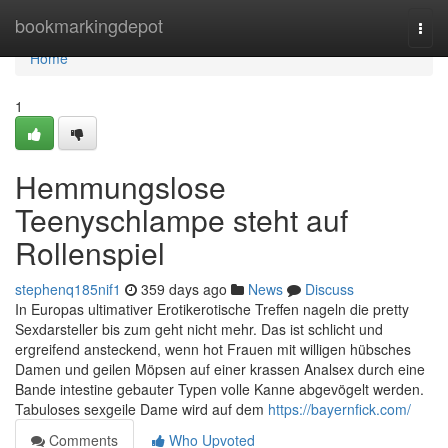
Home
bookmarkingdepot
Togg
navi
Home
1
Hemmungslose
Teenyschlampe steht auf
Rollenspiel
stephenq185nif1
359 days ago
News
Discuss
In Europas ultimativer Erotikerotische Treffen nageln die pretty
Sexdarsteller bis zum geht nicht mehr. Das ist schlicht und
ergreifend ansteckend, wenn hot Frauen mit willigen hübsches
Damen und geilen Möpsen auf einer krassen Analsex durch eine
Bande intestine gebauter Typen volle Kanne abgevögelt werden.
Tabuloses sexgeile Dame wird auf dem
https://bayernfick.com/
Comments
Who Upvoted