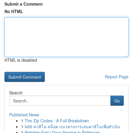
Submit a Comment
No HTML
HTML is disabled
Report Page
Search
Go
Published News
1
The Zip Codes : A Full Breakdown
1
lv66 คาสิโน สล็อต แนวทางการเล่นคาสิโนเพื่อทำเงิน
1
Reliable Entry Door Service in Baltimore