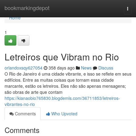
Home
bookmarkingdepot
Togg
navi
Home
1
Letreiros que Vibram no Rio
orlandoxsqy627054
358 days ago
News
Discuss
O Rio de Janeiro é uma cidade vibrante, e isso se reflete em seus
edifícios. Entre as muitas coisas que tornam essa cidade
marcante, estão os letreiros. Eles não são apenas mensagens;
são obras de arte que contam
https://kianaobio765830.blogdemls.com/36711853/letreiros-
vibrantes-no-rio
Comments
Who Upvoted
Comments