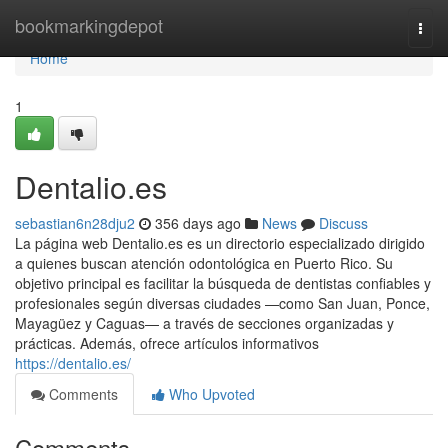
Home
bookmarkingdepot
Togg
navi
Home
1
Dentalio.es
sebastian6n28dju2
356 days ago
News
Discuss
La página web Dentalio.es es un directorio especializado dirigido
a quienes buscan atención odontológica en Puerto Rico. Su
objetivo principal es facilitar la búsqueda de dentistas confiables y
profesionales según diversas ciudades —como San Juan, Ponce,
Mayagüez y Caguas— a través de secciones organizadas y
prácticas. Además, ofrece artículos informativos
https://dentalio.es/
Comments
Who Upvoted
Comments